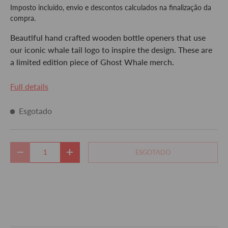
Imposto incluído, envio e descontos calculados na finalização da
compra.
Beautiful hand crafted wooden bottle openers that use
our iconic whale tail logo to inspire the design. These are
a limited edition piece of Ghost Whale merch.
Full details
Esgotado
Qtd.
ESGOTADO
DIMINUIR QUANTIDADE
AUMENTE A QUANTIDADE