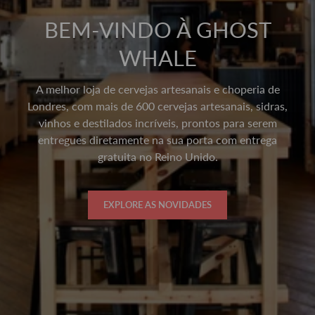
BEM-VINDO À GHOST
WHALE
A melhor loja de cervejas artesanais e choperia de
Londres, com mais de 600 cervejas artesanais, sidras,
vinhos e destilados incríveis, prontos para serem
entregues diretamente na sua porta com entrega
gratuita no Reino Unido.
EXPLORE AS NOVIDADES