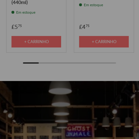
(440ml)
Em estoque
Em estoque
£5
£4
75
75
+ CARRINHO
+ CARRINHO