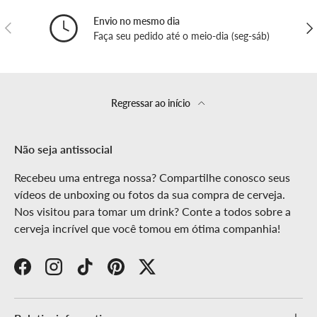
Envio no mesmo dia
ANTERIOR
SEG
Faça seu pedido até o meio-dia (seg-sáb)
Regressar ao início
Não seja antissocial
Recebeu uma entrega nossa? Compartilhe conosco seus
vídeos de unboxing ou fotos da sua compra de cerveja.
Nos visitou para tomar um drink? Conte a todos sobre a
cerveja incrível que você tomou em ótima companhia!
Facebook
Instagram
TikTok
Pinterest
Twitter