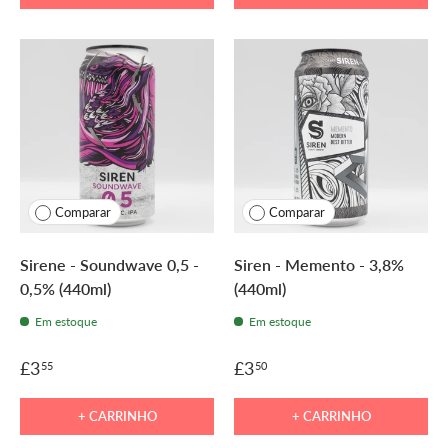
Comparar
Comparar
Sirene - Soundwave 0,5 -
Siren - Memento - 3,8%
0,5% (440ml)
(440ml)
Em estoque
Em estoque
£3
£3
55
50
+ CARRINHO
+ CARRINHO