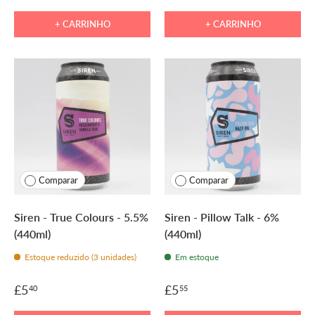
+ CARRINHO
+ CARRINHO
Comparar
Comparar
Siren - True Colours - 5.5%
Siren - Pillow Talk - 6%
(440ml)
(440ml)
Estoque reduzido (3 unidades)
Em estoque
£5
£5
40
55