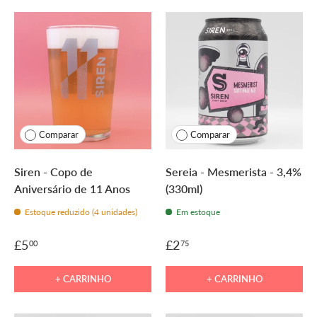
Comparar
Comparar
Siren - Copo de
Sereia - Mesmerista - 3,4%
Aniversário de 11 Anos
(330ml)
Estoque reduzido (4 unidades)
Em estoque
£5
£2
00
75
+ CARRINHO
+ CARRINHO