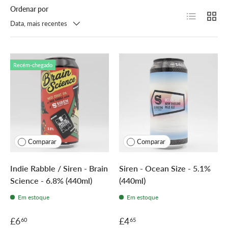
Ordenar por
Lista
Grelh
Data, mais recentes
Recém-chegado
Comparar
Comparar
Indie Rabble / Siren - Brain
Siren - Ocean Size - 5.1%
Science - 6.8% (440ml)
(440ml)
Em estoque
Em estoque
£6
£4
60
65