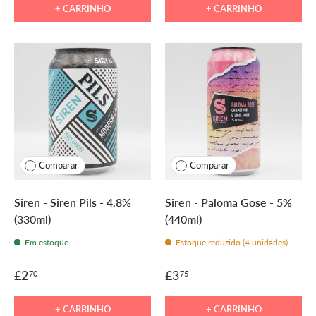
+ CARRINHO
+ CARRINHO
Comparar
Comparar
Siren - Siren Pils - 4.8%
Siren - Paloma Gose - 5%
(330ml)
(440ml)
Em estoque
Estoque reduzido (4 unidades)
£2
£3
70
75
+ CARRINHO
+ CARRINHO