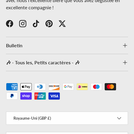
avec nous l'excellente bière que vous avez dégustée en
excellente compagnie !
Facebook
Instagram
TikTok
Pinterest
Twitter
Bulletin
🎶 - Tous les, Petits caractères - 🎶
Moyens de paiement acceptés
Pays
Royaume-Uni (GBP £)